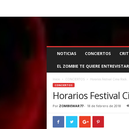
BOOKING, MANAGEMENT Y PROMOCIÓN
SANTA
Z
NOTICIAS
CONCIERTOS
CRIT
O
M
EL ZOMBIE TE QUIERE ENTREVISTAR
B
I
E
Inicio
CONCIERTOS
Horarios Festival Cima Rock.
W
CONCIERTOS
A
Horarios Festival 
R
M
Por
ZOMBIEWAR77
-
18 de febrero de 2018
A
N
A
G