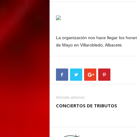
E
M
E
N
T
La organización nos hace llegar los horar
de Mayo en Villarobledo, Albacete.
Artículo anterior
CONCIERTOS DE TRIBUTOS