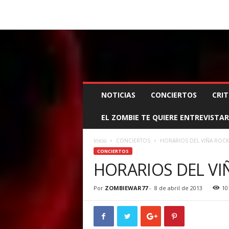
BOOKING, MANAGEMENT Y PROMOCIÓN
SANTA
Z
NOTICIAS
CONCIERTOS
CRIT
O
M
EL ZOMBIE TE QUIERE ENTREVISTAR
B
I
E
Inicio
CONCIERTOS
HORARIOS DEL VIÑA ROCK
W
CONCIERTOS
A
HORARIOS DEL VI
R
M
Por
ZOMBIEWAR77
-
8 de abril de 2013
10
A
N
A
G