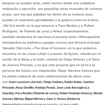
tampoco se quedan atrás, están hechos desde una cuidadosa
realización y ejecución, son pequeñas obras musicales de universo
propio, que hay que paladear las dentro de su contexto pues
puedes oír autenticas genialidades a la guitarra como es el tema
«My first world» en la que tenemos a Paco Benitez y a Robert
Rodriguez, de Patente de corso y Airless respectivamente,
(también destacaría en esa linea el precioso tema «Retrospective
introspective»)a auténticos pasajes oníricos que firmaría el propio
Salvador Dali como «The show of humans» en la que podemos
encontrar en las voces a Arjen Lucassen de Ayreon, mecido por el
sonido de la flauta y el violín, cortesia de Diego Antunez y el Saxo
de Juanma Preciado, y es que este proyecto gira en torno a la
persona del músico con mayúsculas, Diego Sánchez Zamora que
ha sabido rodearse de unas colaboraciones de altura como
son
Arjen Lucassen
(
Ayreon
),
Diego Antúnez, Rubén Rubio, Juanma
Preciado, Rosa Gordillo, Rodrigo Parejo, Jean Louis Barragán (La
Guardia), Paco Benítez (Patente de corso), Robert Rodrigo (Airless), Woody
Amores (Qkino), Miguel Merino y Jose A. Perera (Debarro)
.
Interesantisimo proyecto al que no conocía y al que a partir