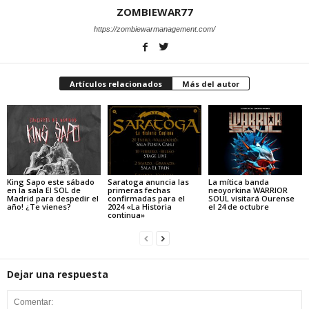
ZOMBIEWAR77
https://zombiewarmanagement.com/
Artículos relacionados
Más del autor
King Sapo este sábado
Saratoga anuncia las
La mítica banda
en la sala El SOL de
primeras fechas
neoyorkina WARRIOR
Madrid para despedir el
confirmadas para el
SOUL visitará Ourense
año! ¿Te vienes?
2024 «La Historia
el 24 de octubre
continua»
Dejar una respuesta