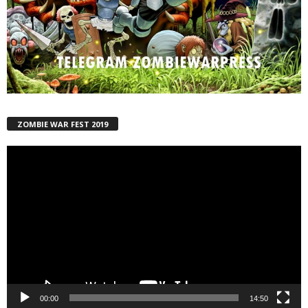
ZOMBIE WAR FEST 2019
Reproductor
de
vídeo
00:00
14:50