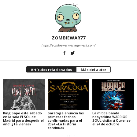
ZOMBIEWAR77
https://zombiewarmanagement.com/
Artículos relacionados
Más del autor
King Sapo este sábado
Saratoga anuncia las
La mítica banda
en la sala El SOL de
primeras fechas
neoyorkina WARRIOR
Madrid para despedir el
confirmadas para el
SOUL visitará Ourense
año! ¿Te vienes?
2024 «La Historia
el 24 de octubre
continua»