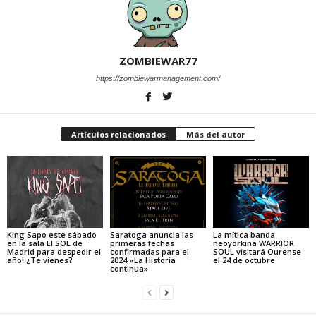
ZOMBIEWAR77
https://zombiewarmanagement.com/
Artículos relacionados
Más del autor
King Sapo este sábado
Saratoga anuncia las
La mítica banda
en la sala El SOL de
primeras fechas
neoyorkina WARRIOR
Madrid para despedir el
confirmadas para el
SOUL visitará Ourense
año! ¿Te vienes?
2024 «La Historia
el 24 de octubre
continua»