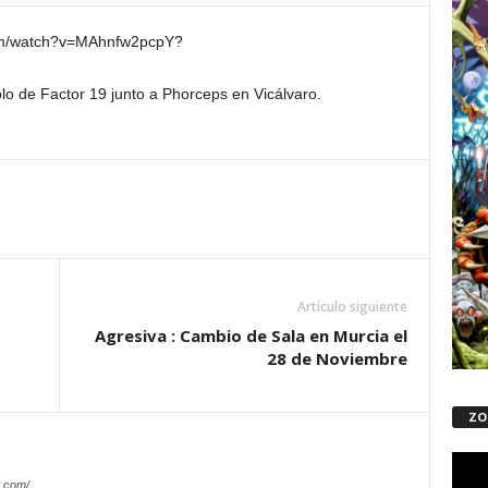
/watch?v=MAhnfw2pcpY?
]
lo de Factor 19 junto a Phorceps en Vicálvaro.
Artículo siguiente
Agresiva : Cambio de Sala en Murcia el
28 de Noviembre
ZO
Repro
de
.com/