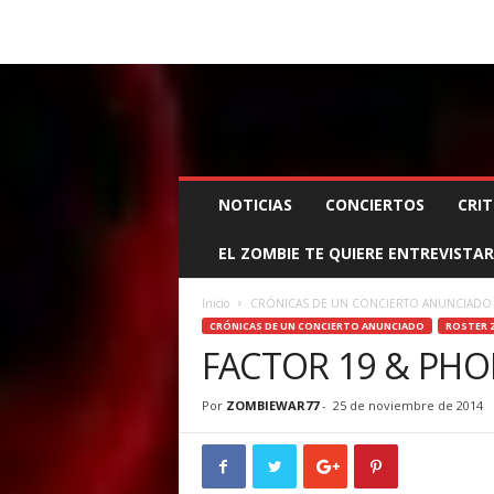
BOOKING, MANAGEMENT Y PROMOCIÓN
SANTA
Z
NOTICIAS
CONCIERTOS
CRIT
O
M
EL ZOMBIE TE QUIERE ENTREVISTAR
B
I
E
Inicio
CRÓNICAS DE UN CONCIERTO ANUNCIADO
W
CRÓNICAS DE UN CONCIERTO ANUNCIADO
ROSTER 
A
FACTOR 19 & PHO
R
M
Por
ZOMBIEWAR77
-
25 de noviembre de 2014
A
N
A
G