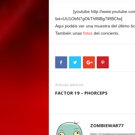
E
M
[youtube http://www.youtube.com
E
list=UU1ObN7gOkThf8lBg7lRBCfw
N
Aqui podéis ver una muestra del último bo
T
También unas
fotos
del concierto.
Artículo anterior
FACTOR 19 – PHORCEPS
ZOMBIEWAR77
https://zombiewarmanagement