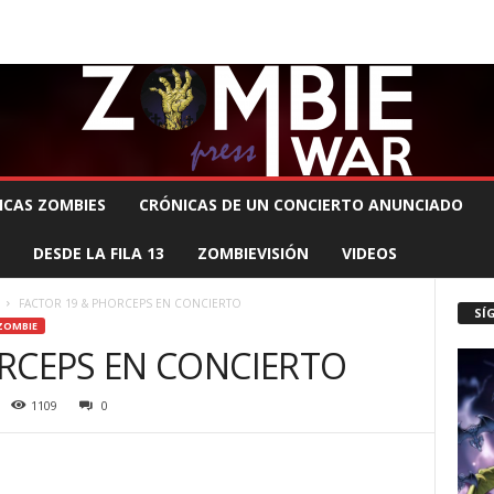
 MUERTE PRODUCCIONES
COMUNÍCATE CON EL ZOMBIE
STAFF ZOMBIE
ICAS ZOMBIES
CRÓNICAS DE UN CONCIERTO ANUNCIADO
DESDE LA FILA 13
ZOMBIEVISIÓN
VIDEOS
FACTOR 19 & PHORCEPS EN CONCIERTO
SÍ
ZOMBIE
RCEPS EN CONCIERTO
1109
0