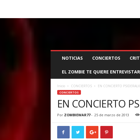
BOOKING, MANAGEMENT Y PROMOCIÓN
SANTA
Z
NOTICIAS
CONCIERTOS
CRIT
O
M
EL ZOMBIE TE QUIERE ENTREVISTAR
B
I
E
Inicio
CONCIERTOS
EN CONCIERTO PSIDERALIC
W
CONCIERTOS
A
EN CONCIERTO PS
R
M
Por
ZOMBIEWAR77
-
25 de marzo de 2013
A
N
A
G