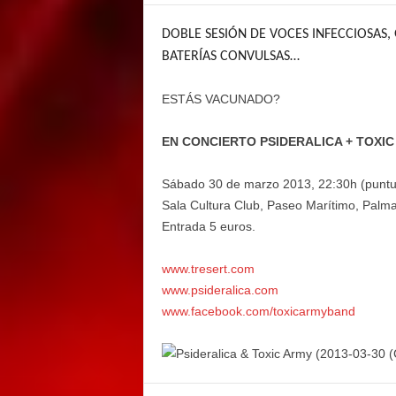
E
M
DOBLE SESIÓN DE VOCES INFECCIOSAS,
E
BATERÍAS CONVULSAS…
N
T
ESTÁS VACUNADO?
EN CONCIERTO PSIDERALICA + TOXI
Sábado 30 de marzo 2013, 22:30h (puntu
Sala Cultura Club, Paseo Marítimo, Palma
Entrada 5 euros.
www.tresert.com
www.psideralica.com
www.facebook.com/toxicarmyband