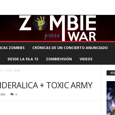
 MUERTE PRODUCCIONES
COMUNÍCATE CON EL ZOMBIE
STAFF ZOMBIE
ICAS ZOMBIES
CRÓNICAS DE UN CONCIERTO ANUNCIADO
DESDE LA FILA 13
ZOMBIEVISIÓN
VIDEOS
A + TOXIC ARMY
SÍ
IDERALICA + TOXIC ARMY
800
0