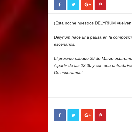
E
M
E
¡Esta noche nuestros DELYRIÜM vuelven a
N
T
Delyriüm hace una pausa en la composici
escenarios.
El próximo sábado 29 de Marzo estaremos 
A partir de las 22:30 y con una entrada+c
Os esperamos!