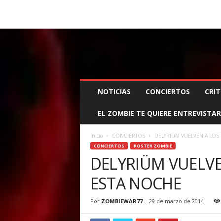
BOOKING, MANAGEMENT Y PROMOCIÓN
SANTA
Z
NOTICIAS
CONCIERTOS
CRIT
O
M
EL ZOMBIE TE QUIERE ENTREVISTAR
B
I
E
Inicio
CONCIERTOS
DELYRIÜM VUELVEN A LOS
W
CONCIERTOS
ROSTER ZOMBIE
A
DELYRIÜM VUELVE
R
ESTA NOCHE
M
A
N
Por
ZOMBIEWAR77
-
29 de marzo de 2014
A
G