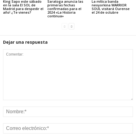
King Sapo este sábado
Saratoga anuncia las
La mítica banda
en la sala El SOL de
primeras fechas
neoyorkina WARRIOR
Madrid para despedir el
confirmadas para el
SOUL visitará Ourense
año! ¿Te vienes?
2024 «La Historia
el 24 de octubre
continua»
Dejar una respuesta