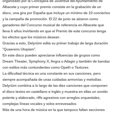
organizado por la Concejalía de Juventud del Ayuntamiento de
Albacete y cuyo primer premio consiste en la grabación de un
disco, una gira por España que incluye un mínimo de 10 conciertos
y la campaña de promoción. El 22 de junio se alzaron como
ganadores del Concurso musical de referencia en Albacete que
lleva 6 años invirtiendo en que el Premio de este concurso tenga
los efectos que los músicos desean.
Gracias a esto, Delyriüm edita su primer trabajo de larga duración
“Quaerens Utopiam”.
En este disco pueden apreciarse influencias de grupos como
Dream Theater, Symphony X, Angra o Adagio y también de bandas
con estilos más contundentes como Opeth o Textures.
La dificultad técnica es una constante en sus canciones, pero
siempre acompañada de unas cuidadas armonías y melodías.
Delyriüm combina a lo largo de las diez canciones que componen
el disco textos en castellano e inglés y muestra en ellas un sonido
potente y elaborado, riffs agresivos con arreglos orquestales,
complejas líneas vocales y solos enrevesados.
Más de una hora de música en la que tampoco faltan secciones