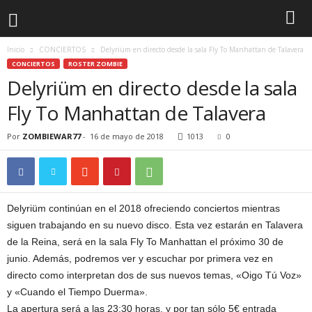
Inicio
CONCIERTOS
Delyriüm en directo desde la sala Fly To Manhattan de Talavera
CONCIERTOS
ROSTER ZOMBIE
Delyriüm en directo desde la sala
Fly To Manhattan de Talavera
Por
ZOMBIEWAR77
-
16 de mayo de 2018
1013
0
Delyriüm continúan en el 2018 ofreciendo conciertos mientras
siguen trabajando en su nuevo disco. Esta vez estarán en Talavera
de la Reina, será en la sala Fly To Manhattan el próximo 30 de
junio. Además, podremos ver y escuchar por primera vez en
directo como interpretan dos de sus nuevos temas, «Oigo Tú Voz»
y «Cuando el Tiempo Duerma».
La apertura será a las 23:30 horas, y por tan sólo 5€ entrada