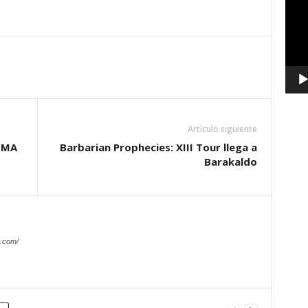
vídeo
Artículo siguiente
EMA
Barbarian Prophecies: XIII Tour llega a
Barakaldo
.com/