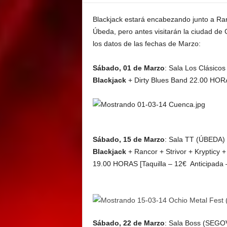
E
M
Blackjack estará encabezando junto a Ranc
E
Úbeda, pero antes visitarán la ciudad de
N
los datos de las fechas de Marzo:
T
Sábado, 01 de Marzo
: Sala Los Clásico
Blackjack
+ Dirty Blues Band 22.00 HORA
Sábado, 15 de Marzo
: Sala TT (ÚBEDA)
Blackjack
+ Rancor + Strivor + Krypticy 
19.00 HORAS [
Taquilla – 12€ Anticipada 
Sábado, 22 de Marzo
: Sala Boss (SEGO