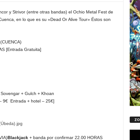
or y Strivor (entre otras bandas) el Ochio Metal Fest de
 Cuenca, en lo que es su «Dead Or Alive Tour» Éstos son
s (CUENCA)
S [Entrada Gratuita]
+ Sovengar + Gulch + Khoan
– 9€ Entrada + hotel – 25€]
ZO
Repro
VIA)
Blackjack
+ banda por confirmar 22.00 HORAS
de