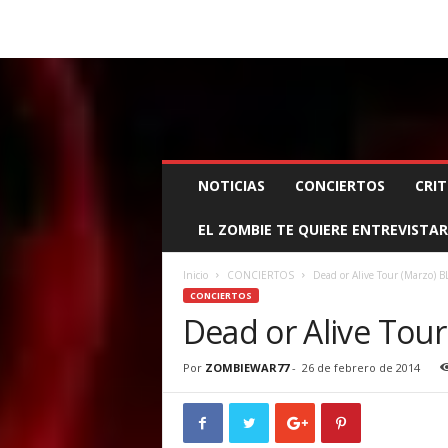
BOOKING, MANAGEMENT Y PROMOCIÓN
SANTA
Z
NOTICIAS
CONCIERTOS
CRIT
O
M
EL ZOMBIE TE QUIERE ENTREVISTAR
B
I
E
Inicio
CONCIERTOS
Dead or Alive Tour (Marzo) 
W
CONCIERTOS
A
Dead or Alive Tou
R
M
Por
ZOMBIEWAR77
-
26 de febrero de 2014
A
N
A
G