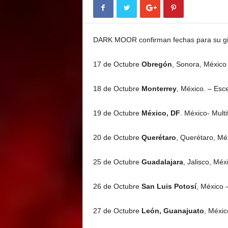
E
M
E
DARK MOOR confirman fechas para su gi
N
T
17 de Octubre
Obregón
, Sonora, México
18 de Octubre
Monterrey
, México. – Esc
19 de Octubre
México, DF
. México- Multif
20 de Octubre
Querétaro
, Querétaro, Mé
25 de Octubre
Guadalajara
, Jalisco, Méx
26 de Octubre
San Luis Potosí
, México 
27 de Octubre
León, Guanajuato
, Méxic