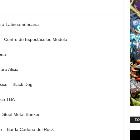
ra Latinoaméricana:
 – Centro de Espectáculos Modelo.
ena.
oro Alicia.
xico – Black Dog.
ico TBA.
– Steel Metal Bunker.
ZO
o – Bar la Cadena del Rock.
Repro
de