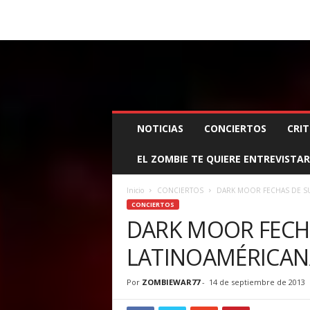
BOOKING, MANAGEMENT Y PROMOCIÓN
SANTA
Z
NOTICIAS
CONCIERTOS
CRIT
O
M
EL ZOMBIE TE QUIERE ENTREVISTAR
B
I
E
Inicio
CONCIERTOS
DARK MOOR FECHAS DE SU
W
CONCIERTOS
A
DARK MOOR FECHA
R
LATINOAMÉRICAN
M
A
N
Por
ZOMBIEWAR77
-
14 de septiembre de 2013
A
G