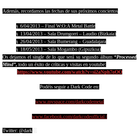
Además, recordamos las fechas de sus próximos conciertos
6/04/2013 – Final W:O:A Metal Battle
§
13/04/2013 – Sala Drumgorri – Laudio (Bizkaia)
§
26/04/2013 – Sala Bumerang – Guadalajara
§
18/05/2013 – Sala Mogambo (Gipuzkoa)
§
Os dejamos el single de lo que será su segundo álbum
“Processed
Mind”,
todo un éxito de críticas y visitas en youtube:
https://www.youtube.com/watch?v=si2aNph7oOQ
Podéis seguir a Dark Code en:
www.myspace.com/darkcodemetal
www.facebook.com/darkcodeofficial /
Twitter: @dark
c
9