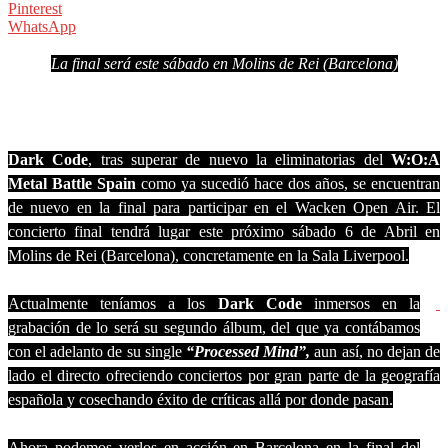
Pinterest
WhatsApp
La final será este sábado en Molins de Rei (Barcelona)
Dark Code
, tras superar de nuevo la eliminatorias del
W:O:A
Metal Battle Spain
como ya sucedió hace dos años, se encuentran
de nuevo en la final para participar en el Wacken Open Air. El
concierto final tendrá lugar este próximo sábado 6 de Abril en
Molins de Rei (Barcelona), concretamente en la Sala Liverpool.
Actualmente teníamos a los
Dark Code
inmersos en la
grabación de lo será su segundo álbum, del que ya contábamos
con el adelanto de su single
“Processed Mind”,
aun así, no dejan de
lado el directo ofreciendo conciertos por gran parte de la geografía
española y cosechando éxito de críticas allá por donde pasan.
Ahora podemos verlos en acción en Barcelona en la final del