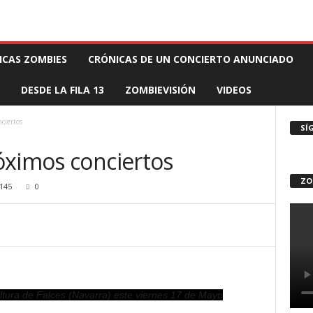
 MUERTE PRODUCCIONES
COMUNÍCATE CON EL ZOMBIE
STAFF ZOMBIE
ICAS ZOMBIES
CRÓNICAS DE UN CONCIERTO ANUNCIADO
DESDE LA FILA 13
ZOMBIEVISIÓN
VIDEOS
ciertos
SÍ
óximos conciertos
ZO
145
0
ltura de Falces (Navarra) este viernes 17 de Mayo