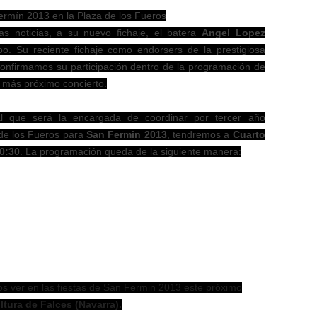
ermín 2013 en la Plaza de los Fueros
 noticias, a su nuevo fichaje, el batera
Angel Lopez
o. Su reciente fichaje como endorsers de la prestigiosa
confirmamos su participación dentro de la programación de
 más próximo concierto.
l que será la encargada de coordinar por tercer año
 de los Fueros para
San Fermin 2013
, tendremos a
Cuarto
0:30
. La programación queda de la siguiente manera:
 ver en las fiestas de San Fermin 2013 este próximo
ltura de Falces (Navarra).