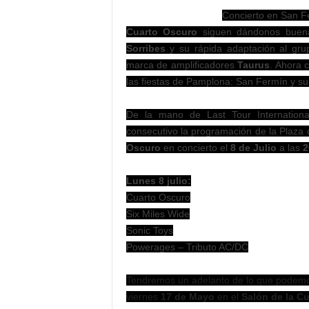
Concierto en San F
Cuarto Oscuro
siguen dándonos buenas
Sorribes
y su rápida adaptación al grup
marca de amplificadores
Taurus
. Ahora 
las fiestas de Pamplona: San Fermín y su
De la mano de Last Tour Internationa
consecutivo la programación de la Plaza
Oscuro
en concierto el
8 de Julio
a las
2
Lunes 8 julio
:
Cuarto Oscuro
Six Miles Wide
Sonic Toys
Powerages – Tributo AC/DC
Tendremos un adelanto de lo que podemos
viernes
17 de Mayo
en el
Salón de la Cu