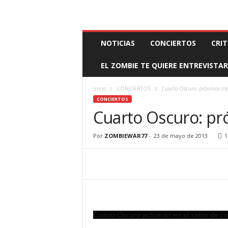
BOOKING, MANAGEMENT Y PROMOCIÓN
SANTA
Z
NOTICIAS
CONCIERTOS
CRIT
O
M
EL ZOMBIE TE QUIERE ENTREVISTAR
B
I
E
Inicio
CONCIERTOS
Cuarto Oscuro: próximos con
W
CONCIERTOS
A
Cuarto Oscuro: pr
R
M
Por
ZOMBIEWAR77
-
23 de mayo de 2013
1
A
N
A
G
E
M
E
Cuarto Oscuro actuarán en el salón de cu
N
T