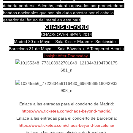
debería perderse. Además, estarán apoyados por prometedoras
bandas nacionales que son sin duda apostar por el caballo
ganador del futuro del metal en este país
CHAOS BEYOND
CHAOS OVER SPAIN 2014
Madrid 30 de Mayo – Sala Kiss + Ekram + Seekinside
Barcelona 31 de Mayo – Sala Bóveda + A Tempered Heart +
Insight After Doomsday
Enlace a las entradas para el concierto de Madrid:
https://www.ticketea.com/chaos-beyond-madrid/
Enlace a las entradas para el concierto de Barcelona:
https://www.ticketea.com/chaos-beyond-barcelona/
Enlace a las páginas oficiales de Facebook: