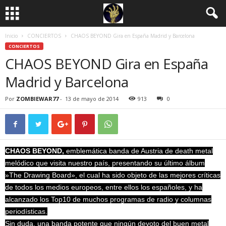
Inicio
CONCIERTOS
CHAOS BEYOND Gira en España Madrid y Barcelona
CONCIERTOS
CHAOS BEYOND Gira en España
Madrid y Barcelona
Por
ZOMBIEWAR77
-
13 de mayo de 2014
913
0
CHAOS BEYOND,
emblemática banda de Austria de death metal
melódico que visita nuestro país, presentando su último álbum
»The Drawing Board», el cual ha sido objeto de las mejores críticas
de todos los medios europeos, entre ellos los españoles, y ha
alcan
zado los Top10 de muchos programas de radio y columnas
periodísticas.
Sin duda, una banda potente que ningún devoto del buen metal