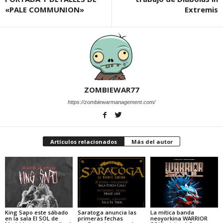
«PALE COMMUNION»
Extremis
ZOMBIEWAR77
https://zombiewarmanagement.com/
Artículos relacionados
Más del autor
King Sapo este sábado
Saratoga anuncia las
La mítica banda
en la sala El SOL de
primeras fechas
neoyorkina WARRIOR