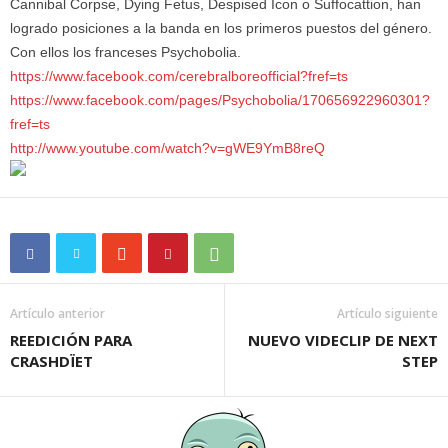
Cannibal Corpse, Dying Fetus, Despised Icon o Suffocattion, han
logrado posiciones a la banda en los primeros puestos del género.
Con ellos los franceses Psychobolia.
https://www.facebook.com/cerebralboreofficial?fref=ts
https://www.facebook.com/pages/Psychobolia/170656922960301?
fref=ts
http://www.youtube.com/watch?v=gWE9YmB8reQ
Artículo anterior
Artículo siguiente
REEDICIÓN PARA
NUEVO VIDECLIP DE NEXT
CRASHDÏET
STEP