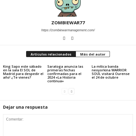
ZOMBIEWAR77
https://zombiewarmanagement.com/
Artículos relacionados
Más del autor
King Sapo este sábado
Saratoga anuncia las
La mítica banda
en la sala El SOL de
primeras fechas
neoyorkina WARRIOR
Madrid para despedir el
confirmadas para el
SOUL visitará Ourense
año! ¿Te vienes?
2024 «La Historia
el 24 de octubre
continua»
Dejar una respuesta