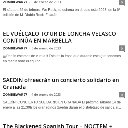
ZOMBIEWAR77
-
5 de enero de 2023
0
El sábado 25 de febrero, We Rock, se estrena en directo este 2023, en la 6ª
edición de M. Diablo Rock. Estarán...
EL VUÉLCALO TO’UR DE LONCHA VELASCO
CONTINÚA EN MARBELLA
ZOMBIEWAR77
-
5 de enero de 2023
0
¡¡¡Por fin estamos de vuelta!!! Esta es la frase que durante esta gira tenemos
en mente todo el equipo...
SAEDIN ofreecrán un concierto solidario en
Granada
ZOMBIEWAR77
-
4 de enero de 2023
0
SAEDÍN: CONCIERTO SOLIDARIO EN GRANADA El próximo sábado 14 de
enero a las 21:30h los granadinos Saedín darán el pistoletazo de salida al...
The Blackened Spanish Tour – NOCTEM +