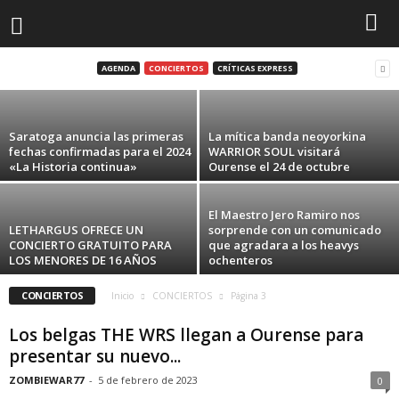
King Sapo este sábado en la sala El SOL de
Madrid para despedir...
AGENDA
CONCIERTOS
CRÍTICAS EXPRESS
ZOMBIEWAR77
-
13 de diciembre de 2023
Saratoga anuncia las primeras
La mítica banda neoyorkina
fechas confirmadas para el 2024
WARRIOR SOUL visitará
«La Historia continua»
Ourense el 24 de octubre
El Maestro Jero Ramiro nos
LETHARGUS OFRECE UN
sorprende con un comunicado
CONCIERTO GRATUITO PARA
que agradara a los heavys
LOS MENORES DE 16 AÑOS
ochenteros
CONCIERTOS
Inicio
CONCIERTOS
Página 3
Los belgas THE WRS llegan a Ourense para
presentar su nuevo...
ZOMBIEWAR77
-
5 de febrero de 2023
0