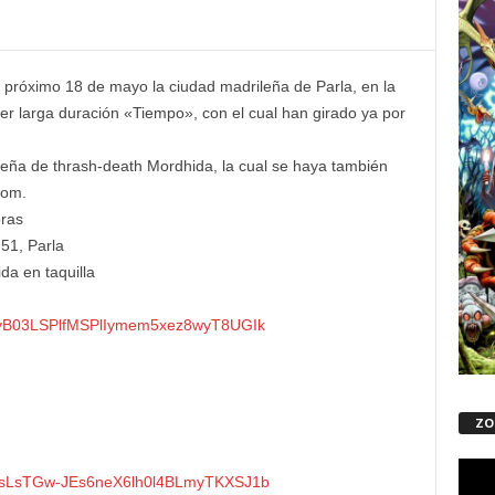
 próximo 18 de mayo la ciudad madrileña de Parla, en la
er larga duración «Tiempo», con el cual han girado ya por
ña de thrash-death Mordhida, la cual se haya también
com.
ras
51, Parla
da en taquilla
yB03LSPlfMSPlIymem5xez8wyT8UGI
k
ZO
Repro
L0sLsTGw-
JEs6neX6lh0l4BLmyTKXSJ1b
de