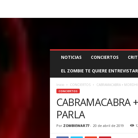
BOOKING, MANAGEMENT Y PROMOCIÓN
SANTA
Z
NOTICIAS
CONCIERTOS
CRIT
O
M
EL ZOMBIE TE QUIERE ENTREVISTAR
B
I
E
Inicio
CONCIERTOS
CABRAMACABRA + MORDHID
W
CONCIERTOS
A
CABRAMACABRA +
R
PARLA
M
A
N
Por
ZOMBIEWAR77
-
20 de abril de 2019
1
A
G