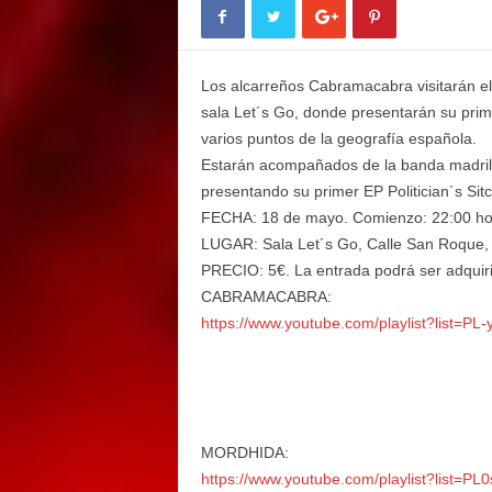
E
M
E
Los alcarreños Cabramacabra visitarán el
N
T
sala Let´s Go, donde presentarán su prim
varios puntos de la geografía española.
Estarán acompañados de la banda madrile
presentando su primer EP Politician´s Sit
FECHA: 18 de mayo. Comienzo: 22:00 ho
LUGAR: Sala Let´s Go, Calle San Roque, 
PRECIO: 5€. La entrada podrá ser adquiri
CABRAMACABRA:
https://www.youtube.com/
playlist?list=PL-
MORDHIDA:
https://www.youtube.com/
playlist?list=P