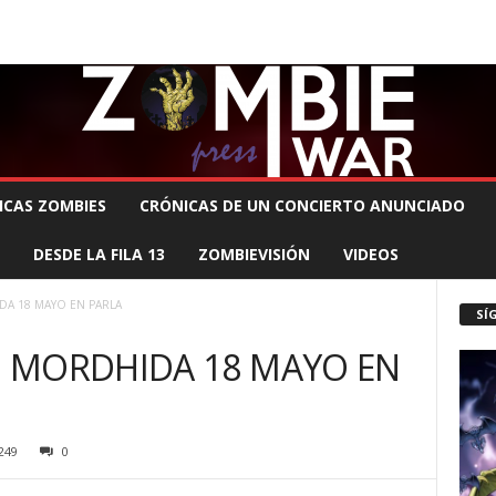
 MUERTE PRODUCCIONES
COMUNÍCATE CON EL ZOMBIE
STAFF ZOMBIE
ICAS ZOMBIES
CRÓNICAS DE UN CONCIERTO ANUNCIADO
DESDE LA FILA 13
ZOMBIEVISIÓN
VIDEOS
A 18 MAYO EN PARLA
SÍ
 MORDHIDA 18 MAYO EN
249
0