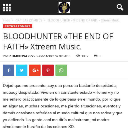
Inicio
CRITICAS ZOMBIES
BLOODHUNTER «THE END OF FAITH» Xtreem Music.
CRITICAS ZOMBIES
BLOODHUNTER «THE END OF
FAITH» Xtreem Music.
Por
ZOMBIEWAR77
-
24 de febrero de 2018
1837
0
Dejad que me presente; soy una persona bastante despistada,
muuuuy despistada. Vivo en un constante estado «Homer» y no
me entero prácticamente de lo que pasa en el mundo, por lo que
en algunas, muchas ocasiones, me pierdo situaciones, eventos y
demás ocasiones referidas al mundo cultural que nos rodea y que
yo defiendo. La gente cool me diría mainstream, mi madre
simplemente huraño de los cojones XD.