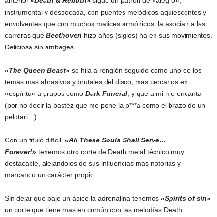
anterior
«Death & Rebirth»
sigue un patrón de «alegro»,
instrumental y desbocada, con puentes melódicos aquiescentes y
envolventes que con muchos matices armónicos, la asocian a las
carreras que
Beethoven
hizo años (siglos) ha en sus movimientos.
Deliciosa sin ambages.
«The Queen Beast»
se hila a renglón seguido como uno de los
temas mas abrasivos y brutales del disco, mas cercanos en
«espíritu» a grupos como
Dark Funeral
, y que a mi me encanta
(por no decir la bastéz que me pone la p***a como el brazo de un
pelotari…)
Con un titulo difícil,
«All These Souls Shall Serve…
Forever!»
tenemos otro corte de Death metal técnico muy
destacable, alejandolos de sus influencias mas notorias y
marcando un carácter propio.
Sin dejar que baje un ápice la adrenalina tenemos
«Spirits of sin»
un corte que tiene mas en común con las melodías Death