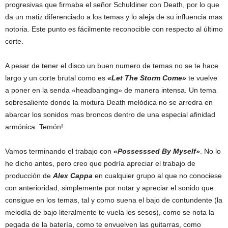
progresivas que firmaba el señor Schuldiner con Death, por lo que
da un matiz diferenciado a los temas y lo aleja de su influencia mas
notoria. Este punto es fácilmente reconocible con respecto al último
corte.
A pesar de tener el disco un buen numero de temas no se te hace
largo y un corte brutal como es
«Let The Storm Come»
te vuelve
a poner en la senda «headbanging» de manera intensa. Un tema
sobresaliente donde la mixtura Death melódica no se arredra en
abarcar los sonidos mas broncos dentro de una especial afinidad
armónica. Temón!
Vamos terminando el trabajo con
«Possesssed By Myself»
. No lo
he dicho antes, pero creo que podría apreciar el trabajo de
producción de
Alex Cappa
en cualquier grupo al que no conociese
con anterioridad, simplemente por notar y apreciar el sonido que
consigue en los temas, tal y como suena el bajo de contundente (la
melodía de bajo literalmente te vuela los sesos), como se nota la
pegada de la batería, como te envuelven las guitarras, como