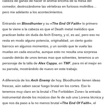
cabeza de ganas de hacer el animal encima de la mesa del
comedor, destrozándome las vértebras en furiosos molinillos…
pero me adelanto a los acontecimientos.
Entrando en
Bloodhunter
y su
«The End Of Faith»
lo primero
que te viene a la cabeza es que el Death metal melódico que
practican bebe sin duda de Arch Enemy, y sí, es así, pero eso no
resta en modo alguno potencia, originalidad, un cierto gusto
barroco en algunos momentos, y un sonido que te vuela las
muelas en cada escucha, aunque esto no resulta una sorpresa
cuando detrás de unos temas mas que solventes, tenemos a un
personaje de la talla de
Alex Cappa
, en
TMF
, para mi el mejor en
su parcela, mostrándolo de nuevo en este trabajo.
A diferencia de los
Arch Enemy
de hoy, Bloodhunter tienen ideas
frescas, aún saben sacar fuego brutal en los cortes. Eso lo
tenemos muy claro en la brutal «The Forbidden Zone» la entrada
instrumental donde los músicos dan fe de sub una Lorena técnica y
que nos da paso a la no menos brutal
«The End Of Faith»
, el