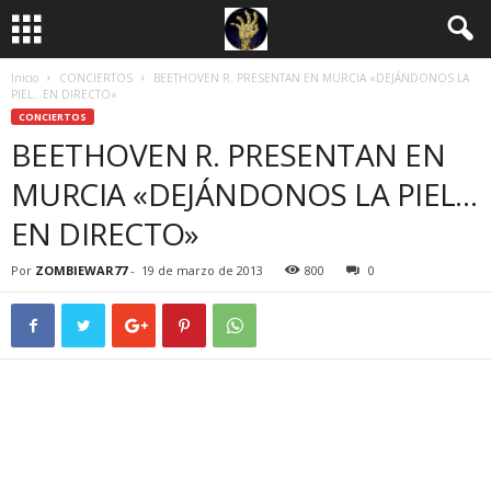
Inicio
CONCIERTOS
BEETHOVEN R. PRESENTAN EN MURCIA «DEJÁNDONOS LA
PIEL…EN DIRECTO»
CONCIERTOS
BEETHOVEN R. PRESENTAN EN
MURCIA «DEJÁNDONOS LA PIEL…
EN DIRECTO»
Por
ZOMBIEWAR77
-
19 de marzo de 2013
800
0
SÁBADO 23 MARZO 2013 / SALA ROJAS
(MURCIA)
22:30 H. – ENTRADA ANTICIPADA: 10 EUROS + gastos de distribución / TAQUILLA: 15