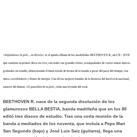
EUROS
Venta anticipada en Discos Tráfico,
Discos Comix y Abadía Gothic Shop
+ GRUPO INVITADO:
«D
e
jándonos la piel… en directo»
es el quinto álbum de los madrileños BEETHOVEN R., un CD + DVD
que contiene su primer disco en vivo, con todos sus grandes éxitos, acompañados de varios temas nuevos
grabados en estudio, demostrando el buen estado de forma de la banda a pesar del paso del tiempo, con
shows arrolladores y llenos de energía. Una de las mejores bandas de la historia del hard rock nacional,
autores del himno
«El guardián de tu piel»
, toda una leyenda del rock.
BEETHOVEN R. nace de la segunda disolución de los
glamurosos BELLA BESTIA, banda madrileña que en los 80
editó tres discos de estudio. Tras una corta reunión de la
banda a mediados de los noventa, que incluía a Pepe Mari
San Segundo (bajo) y José Luis Saiz (guitarra), llega una