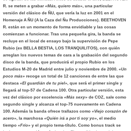
R. se meten a grabar
«Más, quiero más»
, una particular
versión del clásico de ÑU, que vería la luz en 2001 en el
Homenaje A ÑU (A la Caza del Ñu Producciones). BEETHOVEN
R. están en un momento de forma envidiable y las cosas
comienzan a funcionar. Tras una pequeña gira, la banda se
recluye en el local de ensayo bajo la supervisión de Pepe
Rubio (ex BELLA BESTIA, LOS TRANQUILITOS), con quién
arreglan los nuevos temas de cara a la grabación del segundo
disco de la banda, que producirá el propio Rubio en los
Estudios M-20 de Madrid entre julio y noviembre de 2000.
«Un
poco más»
recoge un total de 12 canciones de entre las que
destaca
«El guardián de tu piel»
, que será el primer single y
llegará al top-57 de Cadena 100. Otra particular versión, esta
vez del clásico por excelencia
«Más sexy»
de COZ, sale como
segundo single y alcanza el top-75 nuevamente en Cadena
100. Además la banda ofrece trallazos como
«Viejo corazón de
acero»
, la marchosa
«Quién irá a por ti soy yo»
, el medio
tiempo
«Frío»
y el propio tema-título. Como bonus track se