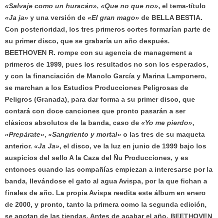
«Salvaje como un huracán»
,
«Que no que no»
, el tema-título
«Ja ja»
y una versión de
«El gran mago»
de BELLA BESTIA.
Con posterioridad, los tres primeros cortes formarían parte de
su primer disco, que se grabaría un año después.
BEETHOVEN R. rompe con su agencia de management a
primeros de 1999, pues los resultados no son los esperados,
y con la financiación de Manolo García y Marina Lamponero,
se marchan a los Estudios Producciones Peligrosas de
Peligros (Granada), para dar forma a su primer disco, que
contará con doce canciones que pronto pasarán a ser
clásicos absolutos de la banda, caso de
«Yo me pierdo»
,
«Prepárate»
,
«Sangriento y mortal»
o las tres de su maqueta
anterior.
«Ja Ja»
, el disco, ve la luz en junio de 1999 bajo los
auspicios del sello A la Caza del Ñu Producciones, y es
entonces cuando las compañías empiezan a interesarse por la
banda, llevándose el gato al agua Avispa, por la que fichan a
finales de año. La propia Avispa reedita este álbum en enero
de 2000, y pronto, tanto la primera como la segunda edición,
se agotan de las tiendas. Antes de acabar el año, BEETHOVEN