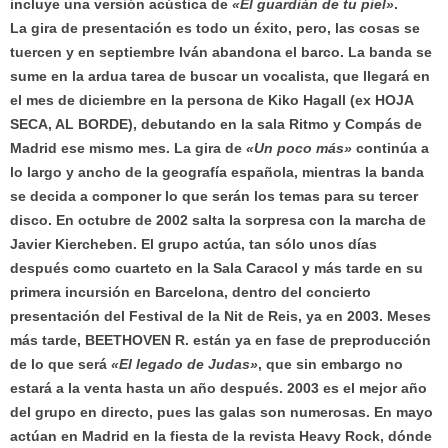
incluye una versión acústica de
«El guardián de tu piel»
.
La gira de presentación es todo un éxito, pero, las cosas se
tuercen y en septiembre Iván abandona el barco. La banda se
sume en la ardua tarea de buscar un vocalista, que llegará en
el mes de diciembre en la persona de Kiko Hagall (ex HOJA
SECA, AL BORDE), debutando en la sala Ritmo y Compás de
Madrid ese mismo mes. La gira de
«Un poco más»
continúa a
lo largo y ancho de la geografía española, mientras la banda
se decida a componer lo que serán los temas para su tercer
disco. En octubre de 2002 salta la sorpresa con la marcha de
Javier Kiercheben. El grupo actúa, tan sólo unos días
después como cuarteto en la Sala Caracol y más tarde en su
primera incursión en Barcelona, dentro del concierto
presentación del Festival de la Nit de Reis, ya en 2003. Meses
más tarde, BEETHOVEN R. están ya en fase de preproducción
de lo que será
«El legado de Judas»
, que sin embargo no
estará a la venta hasta un año después. 2003 es el mejor año
del grupo en directo, pues las galas son numerosas. En mayo
actúan en Madrid en la fiesta de la revista Heavy Rock, dónde