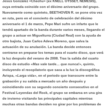
Jesús González «Chechu» (ex KNELL OYSSEY, NEMESIS),
cuya entrada coincide con el décimo aniversario del grupo.
Nuevamente como quinteto, BEETHOVEN R. se pone otra vez
en ruta, pero en el concierto de celebración del décimo
aniversario el 1 de marzo, Pepe Mari sufre un infarto que le
tendrá apartado de la banda durante varios meses, llegando el
grupo a actuar en Miguelturra (Ciudad Real) con la ayuda de
otro bajista, Juan Carlos Adeva Moreno, que salva la
actuación de su anulación. La banda decide entonces
centrarse en preparar los temas para el cuarto disco, que verá
la luz después del verano de 2008. Tras la salida del cuarto
disco de estudio
«Mas vale tarde… que nunca!»
, quinto,
incluyendo el recopilatorio que saca a la luz la discográfica
Avispa,
«Larga vida»
, en el periodo que transcurre entre la
grabación y su salida a mercado un año después y
coincidiendo con su segundo concierto consecutivo en el
Festival Leyendas del Rock, el grupo se embarca en una gira
de invierno visitando las principales capitales mientras
muchas otras bandas deciden no girar por los problemas de