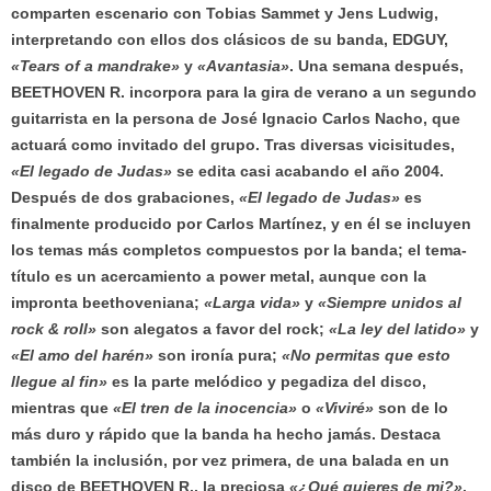
comparten escenario con Tobias Sammet y Jens Ludwig,
interpretando con ellos dos clásicos de su banda, EDGUY,
«Tears of a mandrake»
y
«Avantasia»
. Una semana después,
BEETHOVEN R. incorpora para la gira de verano a un segundo
guitarrista en la persona de José Ignacio Carlos Nacho, que
actuará como invitado del grupo. Tras diversas vicisitudes,
«El legado de Judas»
se edita casi acabando el año 2004.
Después de dos grabaciones,
«El legado de Judas»
es
finalmente producido por Carlos Martínez, y en él se incluyen
los temas más completos compuestos por la banda; el tema-
título es un acercamiento a power metal, aunque con la
impronta beethoveniana;
«Larga vida»
y
«Siempre unidos al
rock & roll»
son alegatos a favor del rock;
«La ley del latido»
y
«El amo del harén»
son ironía pura;
«No permitas que esto
llegue al fin»
es la parte melódico y pegadiza del disco,
mientras que
«El tren de la inocencia»
o
«Viviré»
son de lo
más duro y rápido que la banda ha hecho jamás. Destaca
también la inclusión, por vez primera, de una balada en un
disco de BEETHOVEN R., la preciosa
«¿Qué quieres de mi?»
.