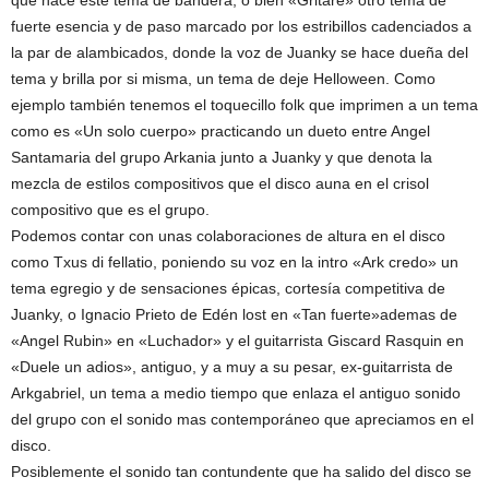
que hace este tema de bandera, o bien «Gritare» otro tema de
fuerte esencia y de paso marcado por los estribillos cadenciados a
la par de alambicados, donde la voz de Juanky se hace dueña del
tema y brilla por si misma, un tema de deje Helloween. Como
ejemplo también tenemos el toquecillo folk que imprimen a un tema
como es «Un solo cuerpo» practicando un dueto entre Angel
Santamaria del grupo Arkania junto a Juanky y que denota la
mezcla de estilos compositivos que el disco auna en el crisol
compositivo que es el grupo.
Podemos contar con unas colaboraciones de altura en el disco
como Txus di fellatio, poniendo su voz en la intro «Ark credo» un
tema egregio y de sensaciones épicas, cortesía competitiva de
Juanky, o Ignacio Prieto de Edén lost en «Tan fuerte»ademas de
«Angel Rubin» en «Luchador» y el guitarrista Giscard Rasquin en
«Duele un adios», antiguo, y a muy a su pesar, ex-guitarrista de
Arkgabriel, un tema a medio tiempo que enlaza el antiguo sonido
del grupo con el sonido mas contemporáneo que apreciamos en el
disco.
Posiblemente el sonido tan contundente que ha salido del disco se