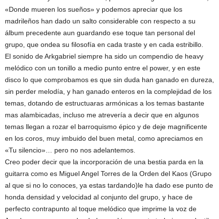
«Donde mueren los sueños» y podemos apreciar que los
madrileños han dado un salto considerable con respecto a su
álbum precedente aun guardando ese toque tan personal del
grupo, que ondea su filosofía en cada traste y en cada estribillo.
El sonido de Arkgabriel siempre ha sido un compendio de heavy
melódico con un tonillo a medio punto entre el power, y en este
disco lo que comprobamos es que sin duda han ganado en dureza,
sin perder melodía, y han ganado enteros en la complejidad de los
temas, dotando de estructuaras armónicas a los temas bastante
mas alambicadas, incluso me atrevería a decir que en algunos
temas llegan a rozar el barroquismo épico y de deje magnificente
en los coros, muy imbuido del buen metal, como apreciamos en
«Tu silencio»… pero no nos adelantemos.
Creo poder decir que la incorporación de una bestia parda en la
guitarra como es Miguel Angel Torres de la Orden del Kaos (Grupo
al que si no lo conoces, ya estas tardando)le ha dado ese punto de
honda densidad y velocidad al conjunto del grupo, y hace de
perfecto contrapunto al toque melódico que imprime la voz de