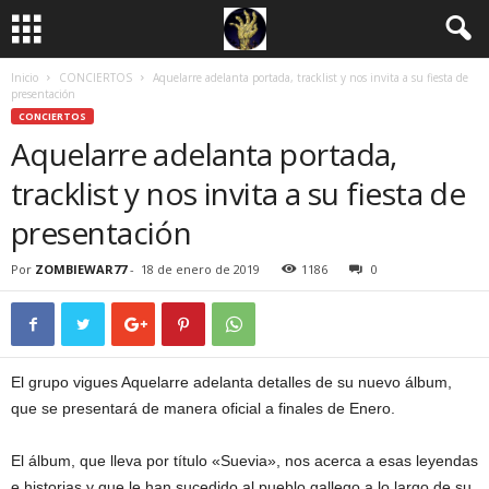
Inicio
CONCIERTOS
Aquelarre adelanta portada, tracklist y nos invita a su fiesta de
presentación
CONCIERTOS
Aquelarre adelanta portada,
tracklist y nos invita a su fiesta de
presentación
Por
ZOMBIEWAR77
-
18 de enero de 2019
1186
0
El grupo vigues Aquelarre adelanta detalles de su nuevo álbum,
que se presentará de manera oficial a finales de Enero.
El álbum, que lleva por título «Suevia», nos acerca a esas leyendas
e historias y que le han sucedido al pueblo gallego a lo largo de su