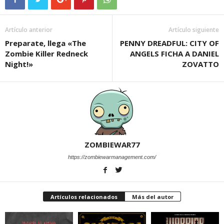
Artículo anterior
Artículo siguiente
Preparate, llega «The
PENNY DREADFUL: CITY OF
Zombie Killer Redneck
ANGELS FICHA A DANIEL
Night!»
ZOVATTO
ZOMBIEWAR77
https://zombiewarmanagement.com/
Artículos relacionados
Más del autor