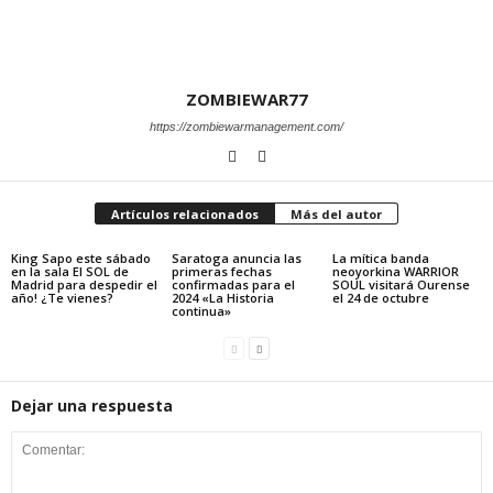
ZOMBIEWAR77
https://zombiewarmanagement.com/
Artículos relacionados
Más del autor
King Sapo este sábado
Saratoga anuncia las
La mítica banda
en la sala El SOL de
primeras fechas
neoyorkina WARRIOR
Madrid para despedir el
confirmadas para el
SOUL visitará Ourense
año! ¿Te vienes?
2024 «La Historia
el 24 de octubre
continua»
Dejar una respuesta