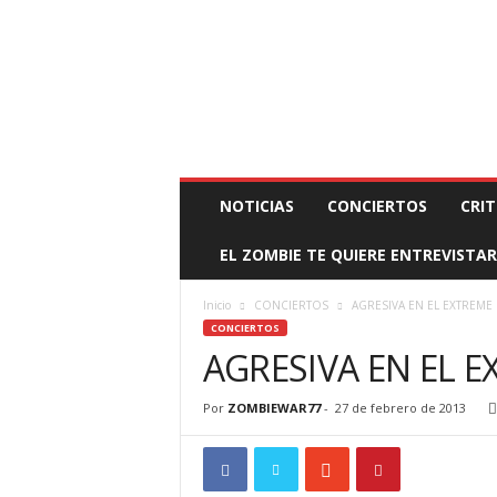
BOOKING, MANAGEMENT Y PROMOCIÓN
SANTA
Z
NOTICIAS
CONCIERTOS
CRIT
O
M
EL ZOMBIE TE QUIERE ENTREVISTAR
B
I
E
Inicio
CONCIERTOS
AGRESIVA EN EL EXTREME
W
CONCIERTOS
A
AGRESIVA EN EL 
R
M
Por
ZOMBIEWAR77
-
27 de febrero de 2013
A
N
A
G