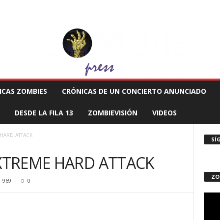
 MUERTE PRODUCCIONES
COMUNÍCATE CON EL ZOMBIE
STAFF ZOMBIE
ICAS ZOMBIES
CRÓNICAS DE UN CONCIERTO ANUNCIADO
DESDE LA FILA 13
ZOMBIEVISIÓN
VIDEOS
 HARD ATTACK
SÍ
EXTREME HARD ATTACK
ZO
969
0
Repro
de
vídeo