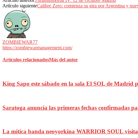
Artículo anterior
Thrashinmortal IV: 12 de Octubre Madrid
Artículo siguiente
Calibre Zero: comienza su gira por Argentina y nue
ZOMBIEWAR77
https://zombiewarmanagement.com/
Artículos relacionados
Más del autor
King Sapo este sábado en la sala El SOL de Madrid pa
Saratoga anuncia las primeras fechas confirmadas pa
La mítica banda neoyorkina WARRIOR SOUL visitará