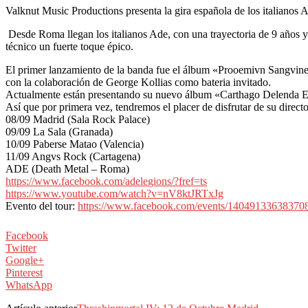
Valknut Music Productions presenta la gira española de los italianos 
Desde Roma llegan los italianos Ade, con una trayectoria de 9 años y
técnico un fuerte toque épico.
El primer lanzamiento de la banda fue el álbum «Prooemivn Sangvine
con la colaboración de George Kollias como bateria invitado.
Actualmente están presentando su nuevo álbum «Carthago Delenda Est
Así que por primera vez, tendremos el placer de disfrutar de su directo
08/09 Madrid (Sala Rock Palace)
09/09 La Sala (Granada)
10/09 Paberse Matao (Valencia)
11/09 Angvs Rock (Cartagena)
ADE (Death Metal – Roma)
https://www.facebook.com/adele
gions/?fref=ts
https://www.youtube.com/watch?
v=nV8ktJRTxJg
Evento del tour:
https://www.facebook.com
/events/140491336383708
Facebook
Twitter
Google+
Pinterest
WhatsApp