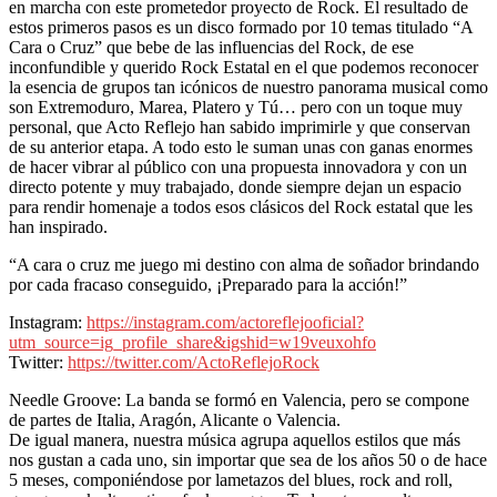
en marcha con este prometedor proyecto de Rock. El resultado de
estos primeros pasos es un disco formado por 10 temas titulado “A
Cara o Cruz” que bebe de las influencias del Rock, de ese
inconfundible y querido Rock Estatal en el que podemos reconocer
la esencia de grupos tan icónicos de nuestro panorama musical como
son Extremoduro, Marea, Platero y Tú… pero con un toque muy
personal, que Acto Reflejo han sabido imprimirle y que conservan
de su anterior etapa. A todo esto le suman unas con ganas enormes
de hacer vibrar al público con una propuesta innovadora y con un
directo potente y muy trabajado, donde siempre dejan un espacio
para rendir homenaje a todos esos clásicos del Rock estatal que les
han inspirado.
“A cara o cruz me juego mi destino con alma de soñador brindando
por cada fracaso conseguido, ¡Preparado para la acción!”
Instagram:
https://instagram.com/actoreflejooficial?
utm_source=ig_profile_share&igshid=w19veuxohfo
Twitter:
https://twitter.com/ActoReflejoRock
Needle Groove: La banda se formó en Valencia, pero se compone
de partes de Italia, Aragón, Alicante o Valencia.
De igual manera, nuestra música agrupa aquellos estilos que más
nos gustan a cada uno, sin importar que sea de los años 50 o de hace
5 meses, componiéndose por lametazos del blues, rock and roll,