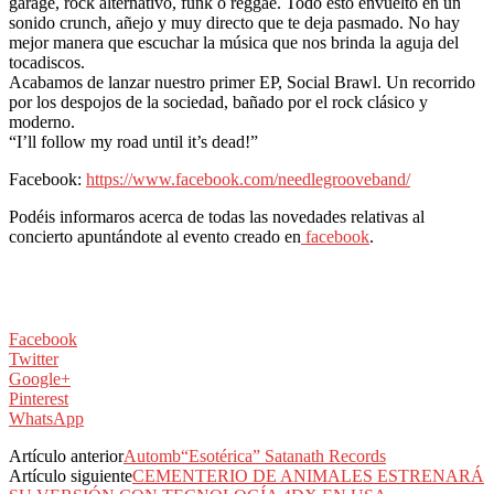
garage, rock alternativo, funk o reggae. Todo esto envuelto en un
sonido crunch, añejo y muy directo que te deja pasmado. No hay
mejor manera que escuchar la música que nos brinda la aguja del
tocadiscos.
Acabamos de lanzar nuestro primer EP, Social Brawl. Un recorrido
por los despojos de la sociedad, bañado por el rock clásico y
moderno.
“I’ll follow my road until it’s dead!”
Facebook:
https://www.facebook.com/needlegrooveband/
Podéis informaros acerca de todas las novedades relativas al
concierto apuntándote al evento creado en
facebook
.
Facebook
Twitter
Google+
Pinterest
WhatsApp
Artículo anterior
Automb“Esotérica” Satanath Records
Artículo siguiente
CEMENTERIO DE ANIMALES ESTRENARÁ