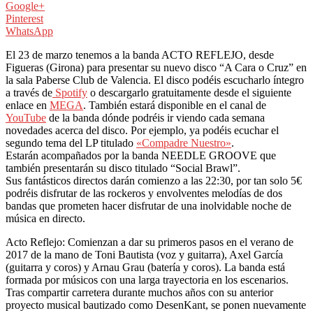
Google+
Pinterest
WhatsApp
El 23 de marzo tenemos a la banda ACTO REFLEJO, desde
Figueras (Girona) para presentar su nuevo disco “A Cara o Cruz” en
la sala Paberse Club de Valencia. El disco podéis escucharlo íntegro
a través de
Spotify
o descargarlo gratuitamente desde el siguiente
enlace en
MEGA
. También estará disponible en el canal de
YouTube
de la banda dónde podréis ir viendo cada semana
novedades acerca del disco. Por ejemplo, ya podéis ecuchar el
segundo tema del LP titulado
«Compadre Nuestro»
.
Estarán acompañados por la banda NEEDLE GROOVE que
también presentarán su disco titulado “Social Brawl”.
Sus fantásticos directos darán comienzo a las 22:30, por tan solo 5€
podréis disfrutar de las rockeros y envolventes melodías de dos
bandas que prometen hacer disfrutar de una inolvidable noche de
música en directo.
Acto Reflejo: Comienzan a dar su primeros pasos en el verano de
2017 de la mano de Toni Bautista (voz y guitarra), Axel García
(guitarra y coros) y Arnau Grau (batería y coros). La banda está
formada por músicos con una larga trayectoria en los escenarios.
Tras compartir carretera durante muchos años con su anterior
proyecto musical bautizado como DesenKant, se ponen nuevamente