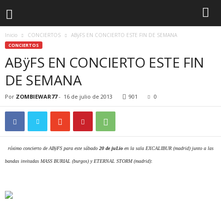
Inicio
CONCIERTOS
ABÿFS EN CONCIERTO ESTE FIN DE SEMANA
CONCIERTOS
ABÿFS EN CONCIERTO ESTE FIN
DE SEMANA
Por
ZOMBIEWAR77
-
16 de julio de 2013
901
0
P
róximo concierto de ABÿFS para este sábado
20 de juLio
en la sala EXCALIBUR (madrid) junto a las
bandas invitadas MASS BURIAL (burgos) y ETERNAL STORM (madrid)
: