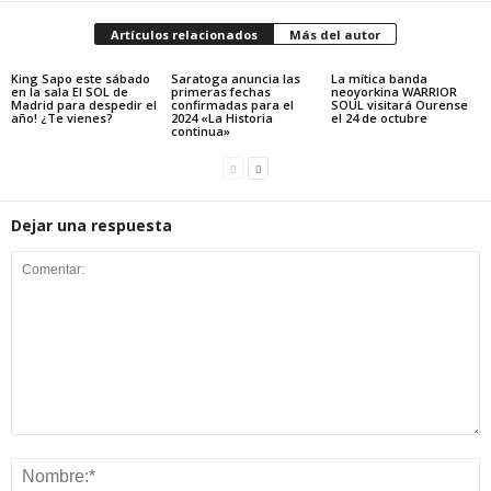
Artículos relacionados
Más del autor
King Sapo este sábado
Saratoga anuncia las
La mítica banda
en la sala El SOL de
primeras fechas
neoyorkina WARRIOR
Madrid para despedir el
confirmadas para el
SOUL visitará Ourense
año! ¿Te vienes?
2024 «La Historia
el 24 de octubre
continua»
Dejar una respuesta