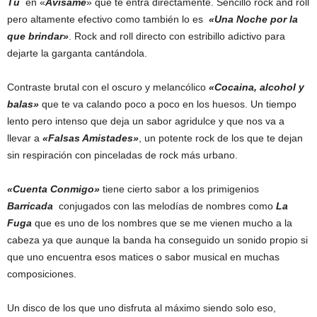
Tú
en «
Avísame
» que te entra directamente. Sencillo rock and roll
pero altamente efectivo como también lo es
«Una Noche por la
que brindar»
. Rock and roll directo con estribillo adictivo para
dejarte la garganta cantándola.
Contraste brutal con el oscuro y melancólico
«
Cocaina, alcohol y
balas»
que te va calando poco a poco en los huesos. Un tiempo
lento pero intenso que deja un sabor agridulce y que nos va a
llevar a
«Falsas Amistades»
, un potente rock de los que te dejan
sin respiración con pinceladas de rock más urbano.
«Cuenta Conmigo»
tiene cierto sabor a los primigenios
Barricada
conjugados con las melodías de nombres como
La
Fuga
que es uno de los nombres que se me vienen mucho a la
cabeza ya que aunque la banda ha conseguido un sonido propio si
que uno encuentra esos matices o sabor musical en muchas
composiciones.
Un disco de los que uno disfruta al máximo siendo solo eso,