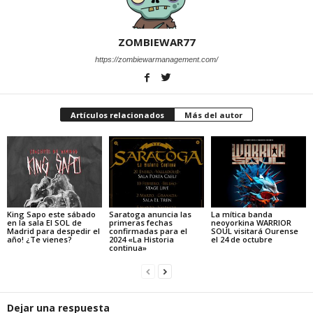
ZOMBIEWAR77
https://zombiewarmanagement.com/
Artículos relacionados
Más del autor
King Sapo este sábado
Saratoga anuncia las
La mítica banda
en la sala El SOL de
primeras fechas
neoyorkina WARRIOR
Madrid para despedir el
confirmadas para el
SOUL visitará Ourense
año! ¿Te vienes?
2024 «La Historia
el 24 de octubre
continua»
Dejar una respuesta